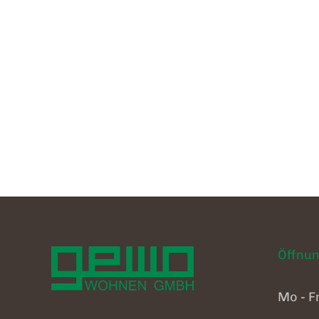
Öffnun
Mo - F