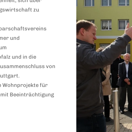
enheit, sich über
gswirtschaft zu
barschaftsvereins
mer und
zum
alz und in die
n Zusammenschluss von
ttgart.
e Wohnprojekte für
mit Beeinträchtigung