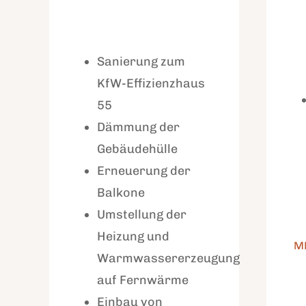
Sanierung zum
KfW-Effizienzhaus
55
Dämmung der
Gebäudehülle
Erneuerung der
Balkone
Umstellung der
Heizung und
M
Warmwassererzeugung
auf Fernwärme
Einbau von