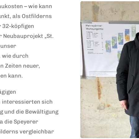
ukosten – wie kann
nkt, als Ostfilderns
r 32-köpfigen
r Neubauprojekt „St.
 unser
, wie durch
n Zeiten neuer,
en kann.
ägigen
 interessierten sich
g und die Bewältigung
a die Speyerer
ilderns vergleichbar